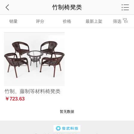
竹制椅凳类
销量
评分
价格
最新上架
筛选
竹制、藤制等材料椅凳类
￥723.63
暂无数据